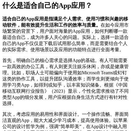
什么是适合自己的App应用？
适合自己的App应用是指满足个人需求、使用习惯和兴趣的移
动软件，能有效提升生活和工作的效率与质量。
在如今应用市
场繁荣的背景下，用户面对海量的App应用，如何判断哪一款
最适合自己，成为许多人关心的问题。实际上，选择一款适合
自己的App不仅仅是下载后试用那么简单，而是需要结合个人
的实际需求、使用场景以及应用的功能特点进行全面考量。
首先，明确自己的核心需求是选择App的基础。有人可能需要
一款高效的办公工具，有人则更关注娱乐休闲，亦或是健康管
理。比如，职场人士可能偏向于使用如Microsoft Teams或钉钉
这类的协作工具，以提升团队沟通效率；而学生则更倾向于使
用学习类App，如得到或知乎，以丰富知识储备。根据《中国
移动互联网行业报告》（2023）显示，个性化需求推动了不同
类型App的细分发展，用户应根据自身生活方式进行有针对性
选择。
其次，考虑应用的易用性和界面设计。一个操作流畅、界面简
洁直观的App，能大大减少学习成本，提高使用体验。以苹果
公司的设计哲学为例，强调“简单即美”，在App设计中融入用