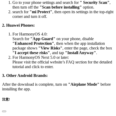
Go to your phone settings and search for
" Security Scan"
,
then turn off the
"Scan before installing"
option.
search for
"mi Protect"
, then open its settings in the top-right
corner and turn it off.
2. Huawei Phones:
For HarmonyOS 4.0:
Search for
"App Guard"
on your phone, disable
"Enhanced Protection"
, then when the app installation
package shows
"View Risks"
, enter the page, check the box
"I accept these risks"
, and tap
"Install Anyway"
.
For HarmonyOS Next 5.0 or later:
Please visit the official website’s FAQ section for the detailed
tutorial and click to enter.
3. Other Android Brands:
After the download is complete, turn on
"Airplane Mode"
before
installing the app.
注意!