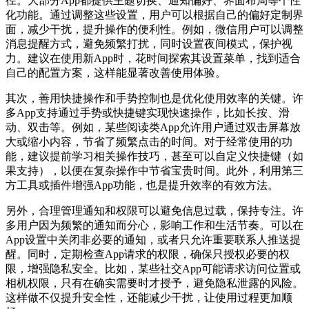
径。大部分App都提供主题切换、通知偏好、界面布局等个性
化功能。通过调整这些设置，用户可以根据自己的偏好定制界
面，减少干扰，提升操作的便利性。例如，微信用户可以调整
消息提醒方式，避免频繁打扰，同时设置夜间模式，保护视
力。建议在使用新App时，花时间探索其设置菜单，找到适合
自己的配置方案，这样能显著改善使用体验。
其次，善用快捷操作和手势控制也是优化使用效率的关键。许
多App支持通过手势或快捷键实现快速操作，比如长按、滑
动、双击等。例如，某些阅读类App允许用户通过双击屏幕放
大或缩小内容，节省了频繁点击的时间。对于经常使用的功
能，建议提前学习相关操作技巧，甚至可以自定义快捷键（如
果支持），以便在复杂操作中节省宝贵时间。此外，利用第三
方工具或插件增强App功能，也是提升效率的有效方法。
另外，合理管理通知和权限可以避免信息过载，保持专注。许
多用户因为频繁的通知而分心，影响工作和生活节奏。可以在
App设置中关闭非必要的通知，或者只允许重要联系人推送提
醒。同时，定期检查App请求的权限，确保只授权必要的权
限，增强隐私安全。比如，某些社交App可能请求访问位置或
相机权限，只有在确实需要时才授予，避免隐私泄露的风险。
这样做不仅提升安全性，还能减少干扰，让使用过程更加顺