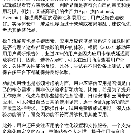
试玩或观看官方演示视频，判断界面是否符合自己的审美和使
用习惯。例如，某些高评价的生产力App（如Notion或
Evernote）都强调界面的逻辑性和易用性，用户反馈普遍较
好。实际体验中，若发现界面过于繁琐或布局混乱，建议优先
考虑其他替代品。
操作流畅度也是关键因素。应用反应速度是否迅速？加载时间
是否合理？这些都直接影响用户的体验。根据《2023年移动应
用用户调研报告》，超过70%的用户会因为应用卡顿或延迟而
放弃使用。因此，选择App时，可以在应用商店查看用户评
论，关注有关性能的反馈。此外，尝试在不同设备上测试，确
保在多平台下都能保持良好体验。
功能实用性也是必须考虑的方面。用户应评估应用是否满足自
己的核心需求，而非仅仅追求新颖功能。比如，若是为了提升
工作效率，优先考虑那些提供任务管理、日程安排和云同步的
应用。可以列出自己日常的使用场景，逐一验证App的功能是
否覆盖这些需求。实际操作中，试用免费版或试用期，深入体
验功能细节，避免因功能不符而后续换用其他应用。
此外，用户还应关注应用的个性化设置和支持服务。一个支持
多样化自定义的App，更能贴合个人习惯，提升使用满意度。