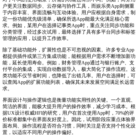
户更关注数据同步、云存储与协作工具，而娱乐类App则侧重
于内容丰富、界面流畅与互动体验。用户应根据自身需求，制
定一份功能优先级清单，确保所选App能最大化满足核心需
求。例如，某用户在选择记事类App时，重点关注同步功能和
分类管理，经过多次试用，最终选择了具有多平台同步和标签
管理的应用，以提升工作效率。
除了基础功能外，扩展性也是不可忽视的因素。许多专业App
都提供插件或第三方集成功能，能根据用户需求不断增加新功
能，延长使用寿命。例如，财务管理App通过与银行账户、支
付平台的集成，实现自动数据导入，极大简化了操作流程。这
类功能不仅节省时间，也降低了出错几率。用户在选择时，可
以查阅App的扩展功能列表，确保其未来发展空间满足长远需
求。
界面设计与操作逻辑也是衡量功能实用性的关键。一个直观、
简洁的界面，能极大提升用户的操作效率，减少学习成本。根
据UX设计权威HFI的研究，用户在首次使用App时，70%的评
价标准都集中在界面友好度上。因此，试用阶段应重点体验界
面布局、操作流程是否符合习惯，同时关注是否支持个性化设
置，以适应不同用户的操作偏好。