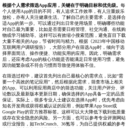
根据个人需求筛选App应用，关键在于明确目标和优先级。
每
个人使用App的目的不同，有人追求工作效率，有人注重娱乐
放松，亦有人关注健康生活。了解自己的主要需求，是选择合
适App的第一步。可以通过列出日常使用场景，明确哪些功能
对自己最为重要，比如是否需要日程管理、社交沟通、在线购
物或学习辅助等。这样可以有效缩小搜索范围，避免盲目下载
大量不相关的App，节省时间与精力。根据《2023年中国移动
互联网用户调研报告》，大部分用户在筛选App时，倾向于选
择界面简洁、操作便捷、功能实用的应用。因此，明确需求
后，还应考虑App的核心功能是否能满足日常使用习惯，避免
因功能繁杂或不符合习惯而导致使用体验不佳。
在筛选过程中，建议首先列出自己最核心的需求点，比如“需
要一个高效的笔记应用”，然后根据此需求，筛查市场上相关
的App。可以利用应用商店中的筛选功能，关注用户评分、评
论数以及最新版本更新日期，确保选择的App具备一定的品质
保证。实际上，很多专业人士建议在选择App时，优先考虑由
知名开发商或获得权威认证的应用，例如苹果App Store或
Google Play的官方推荐标签。这样可以大大降低下载到低质量
或存在安全隐患的风险。另一方面，也可以参考专业评测网站
或行业报告，如TechCrunch、36氪等，为自己提供权威的参考