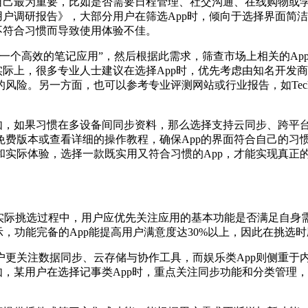
对自己最为重要，比如是否需要日程管理、社交沟通、在线购物或
网用户调研报告》，大部分用户在筛选App时，倾向于选择界面
不符合习惯而导致使用体验不佳。
一个高效的笔记应用”，然后根据此需求，筛查市场上相关的Ap
很多专业人士建议在选择App时，优先考虑由知名开发商或获得权威认
险。另一方面，也可以参考专业评测网站或行业报告，如TechC
例如，如果习惯在多设备间同步资料，那么选择支持云同步、跨平
费版本或查看详细的操作教程，确保App的界面符合自己的习惯
实际体验，选择一款既实用又符合习惯的App，才能实现真正
实际挑选过程中，用户应优先关注应用的基本功能是否满足自身
据显示，功能完备的App能提高用户满意度达30%以上，因此在挑
户更关注数据同步、云存储与协作工具，而娱乐类App则侧重于
如，某用户在选择记事类App时，重点关注同步功能和分类管理