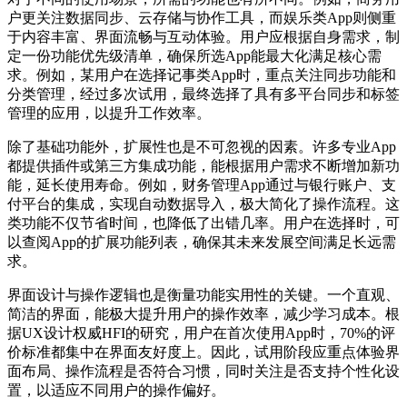
户更关注数据同步、云存储与协作工具，而娱乐类App则侧重
于内容丰富、界面流畅与互动体验。用户应根据自身需求，制
定一份功能优先级清单，确保所选App能最大化满足核心需
求。例如，某用户在选择记事类App时，重点关注同步功能和
分类管理，经过多次试用，最终选择了具有多平台同步和标签
管理的应用，以提升工作效率。
除了基础功能外，扩展性也是不可忽视的因素。许多专业App
都提供插件或第三方集成功能，能根据用户需求不断增加新功
能，延长使用寿命。例如，财务管理App通过与银行账户、支
付平台的集成，实现自动数据导入，极大简化了操作流程。这
类功能不仅节省时间，也降低了出错几率。用户在选择时，可
以查阅App的扩展功能列表，确保其未来发展空间满足长远需
求。
界面设计与操作逻辑也是衡量功能实用性的关键。一个直观、
简洁的界面，能极大提升用户的操作效率，减少学习成本。根
据UX设计权威HFI的研究，用户在首次使用App时，70%的评
价标准都集中在界面友好度上。因此，试用阶段应重点体验界
面布局、操作流程是否符合习惯，同时关注是否支持个性化设
置，以适应不同用户的操作偏好。