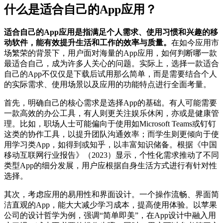
什么是适合自己的App应用？
适合自己的App应用是指满足个人需求、使用习惯和兴趣的移
动软件，能有效提升生活和工作的效率与质量。
在如今应用市
场繁荣的背景下，用户面对海量的App应用，如何判断哪一款
最适合自己，成为许多人关心的问题。实际上，选择一款适合
自己的App不仅仅是下载后试用那么简单，而是需要结合个人
的实际需求、使用场景以及应用的功能特点进行全面考量。
首先，明确自己的核心需求是选择App的基础。有人可能需要
一款高效的办公工具，有人则更关注娱乐休闲，亦或是健康管
理。比如，职场人士可能偏向于使用如Microsoft Teams或钉钉
这类的协作工具，以提升团队沟通效率；而学生则更倾向于使
用学习类App，如得到或知乎，以丰富知识储备。根据《中国
移动互联网行业报告》（2023）显示，个性化需求推动了不同
类型App的细分发展，用户应根据自身生活方式进行有针对性
选择。
其次，考虑应用的易用性和界面设计。一个操作流畅、界面简
洁直观的App，能大大减少学习成本，提高使用体验。以苹果
公司的设计哲学为例，强调“简单即美”，在App设计中融入用