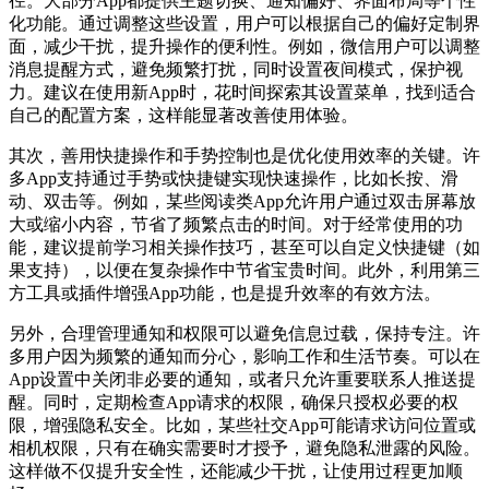
径。大部分App都提供主题切换、通知偏好、界面布局等个性
化功能。通过调整这些设置，用户可以根据自己的偏好定制界
面，减少干扰，提升操作的便利性。例如，微信用户可以调整
消息提醒方式，避免频繁打扰，同时设置夜间模式，保护视
力。建议在使用新App时，花时间探索其设置菜单，找到适合
自己的配置方案，这样能显著改善使用体验。
其次，善用快捷操作和手势控制也是优化使用效率的关键。许
多App支持通过手势或快捷键实现快速操作，比如长按、滑
动、双击等。例如，某些阅读类App允许用户通过双击屏幕放
大或缩小内容，节省了频繁点击的时间。对于经常使用的功
能，建议提前学习相关操作技巧，甚至可以自定义快捷键（如
果支持），以便在复杂操作中节省宝贵时间。此外，利用第三
方工具或插件增强App功能，也是提升效率的有效方法。
另外，合理管理通知和权限可以避免信息过载，保持专注。许
多用户因为频繁的通知而分心，影响工作和生活节奏。可以在
App设置中关闭非必要的通知，或者只允许重要联系人推送提
醒。同时，定期检查App请求的权限，确保只授权必要的权
限，增强隐私安全。比如，某些社交App可能请求访问位置或
相机权限，只有在确实需要时才授予，避免隐私泄露的风险。
这样做不仅提升安全性，还能减少干扰，让使用过程更加顺