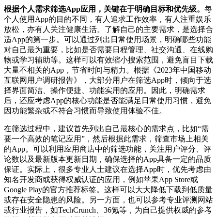
根据个人需求筛选App应用，关键在于明确目标和优先级。
每
个人使用App的目的不同，有人追求工作效率，有人注重娱乐
放松，亦有人关注健康生活。了解自己的主要需求，是选择合
适App的第一步。可以通过列出日常使用场景，明确哪些功能
对自己最为重要，比如是否需要日程管理、社交沟通、在线购
物或学习辅助等。这样可以有效缩小搜索范围，避免盲目下载
大量不相关的App，节省时间与精力。根据《2023年中国移动
互联网用户调研报告》，大部分用户在筛选App时，倾向于选
择界面简洁、操作便捷、功能实用的应用。因此，明确需求
后，还应考虑App的核心功能是否能满足日常使用习惯，避免
因功能繁杂或不符合习惯而导致使用体验不佳。
在筛选过程中，建议首先列出自己最核心的需求点，比如“需
要一个高效的笔记应用”，然后根据此需求，筛查市场上相关
的App。可以利用应用商店中的筛选功能，关注用户评分、评
论数以及最新版本更新日期，确保选择的App具备一定的品质
保证。实际上，很多专业人士建议在选择App时，优先考虑由
知名开发商或获得权威认证的应用，例如苹果App Store或
Google Play的官方推荐标签。这样可以大大降低下载到低质量
或存在安全隐患的风险。另一方面，也可以参考专业评测网站
或行业报告，如TechCrunch、36氪等，为自己提供权威的参考