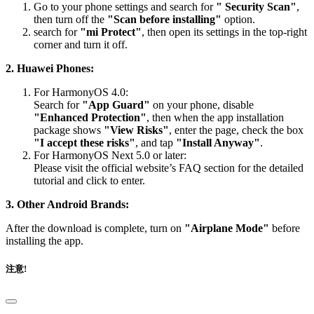
Go to your phone settings and search for
" Security Scan"
,
then turn off the
"Scan before installing"
option.
search for
"mi Protect"
, then open its settings in the top-right
corner and turn it off.
2. Huawei Phones:
For HarmonyOS 4.0:
Search for
"App Guard"
on your phone, disable
"Enhanced Protection"
, then when the app installation
package shows
"View Risks"
, enter the page, check the box
"I accept these risks"
, and tap
"Install Anyway"
.
For HarmonyOS Next 5.0 or later:
Please visit the official website’s FAQ section for the detailed
tutorial and click to enter.
3. Other Android Brands:
After the download is complete, turn on
"Airplane Mode"
before
installing the app.
注意!