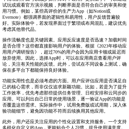
试玩或观看官方演示视频，判断界面是否符合自己的审美和使
用习惯。例如，某些高评价的生产力App（如Notion或
Evernote）都强调界面的逻辑性和易用性，用户反馈普遍较
好。实际体验中，若发现界面过于繁琐或布局混乱，建议优先
考虑其他替代品。
操作流畅度也是关键因素。应用反应速度是否迅速？加载时间
是否合理？这些都直接影响用户的体验。根据《2023年移动应
用用户调研报告》，超过70%的用户会因为应用卡顿或延迟而
放弃使用。因此，选择App时，可以在应用商店查看用户评
论，关注有关性能的反馈。此外，尝试在不同设备上测试，确
保在多平台下都能保持良好体验。
功能实用性也是必须考虑的方面。用户应评估应用是否满足自
己的核心需求，而非仅仅追求新颖功能。比如，若是为了提升
工作效率，优先考虑那些提供任务管理、日程安排和云同步的
应用。可以列出自己日常的使用场景，逐一验证App的功能是
否覆盖这些需求。实际操作中，试用免费版或试用期，深入体
验功能细节，避免因功能不符而后续换用其他应用。
此外，用户还应关注应用的个性化设置和支持服务。一个支持
多样化自定义的App，更能贴合个人习惯，提升使用满意度。